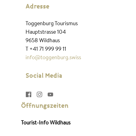
Adresse
Toggenburg Tourismus
Hauptstrasse 104
9658 Wildhaus
T +41 71 999 99 11
info@toggenburg.swiss
Social Media



Öffnungszeiten



Tourist-Info Wildhaus