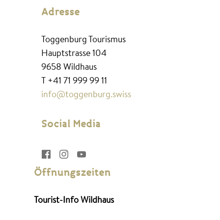
Adresse
Toggenburg Tourismus
Hauptstrasse 104
9658 Wildhaus
T +41 71 999 99 11
info@toggenburg.swiss
Social Media



Öffnungszeiten



Tourist-Info Wildhaus