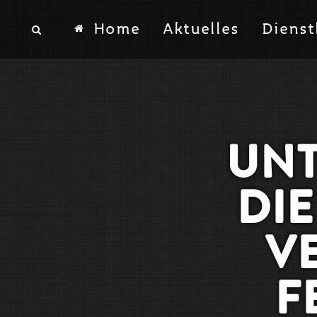
Home
Aktuelles
Dienst

UNT
DI
V
F