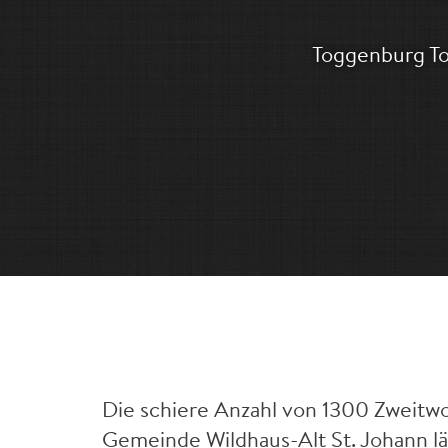
Toggenburg To
Die schiere Anzahl von 1300 Zweitwo
Gemeinde Wildhaus-Alt St. Johann l