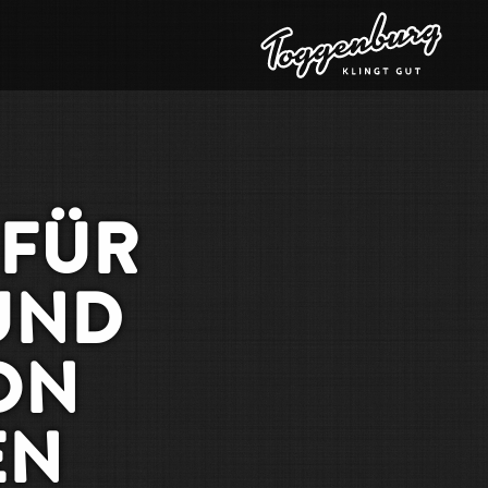
 FÜR
UND
ON
EN